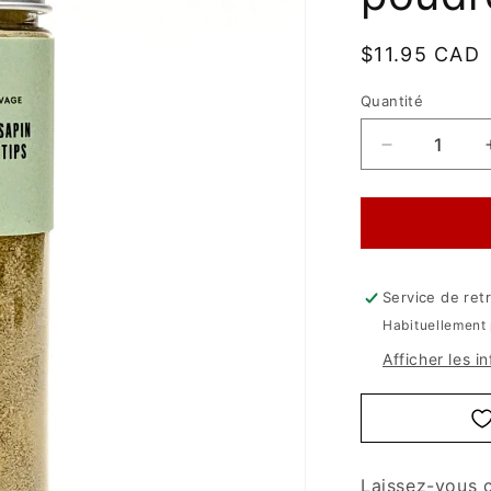
Prix
$11.95 CAD
habituel
Quantité
Quantité
Réduire
la
quantité
de
Pousses
de
sapin
Service de retr
en
Habituellement 
poudre
Afficher les i
Laissez-vous 