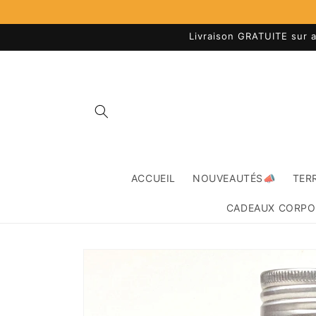
et
passer
au
Livraison GRATUITE sur a
contenu
ACCUEIL
NOUVEAUTÉS📣
TER
CADEAUX CORPO
Passer aux
informations
produits