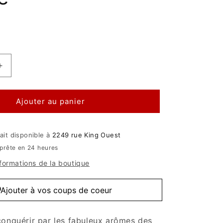
Augmenter
la
quantité
de
Ajouter au panier
Pousses
de
sapin
ait disponible à
2249 rue King Ouest
en
prête en 24 heures
poudre
nformations de la boutique
Ajouter à vos coups de coeur
conquérir par les fabuleux arômes des