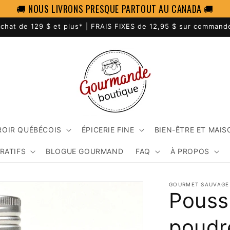
🚚 NOUS LIVRONS PRESQUE PARTOUT AU CANADA 🚚
chat de 129 $ et plus* | FRAIS FIXES de 12,95 $ sur command
ROIR QUÉBÉCOIS
ÉPICERIE FINE
BIEN-ÊTRE ET MAIS
RATIFS
BLOGUE GOURMAND
FAQ
À PROPOS
GOURMET SAUVAGE
Pouss
poudr