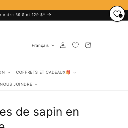
e entre 39 $ et 129 $*
0
L
Connexion
Panier
Français
a
n
g
ON
COFFRETS ET CADEAUX🎁
u
NOUS JOINDRE
e
es de sapin en
e